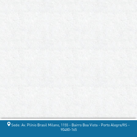
Sede: Av. Plínio Brasil Milano, 1155 - Bairro Boa Vista - Porto Alegre/RS -
90480-165