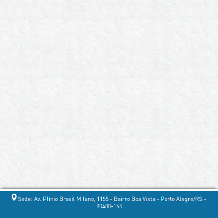
Sede: Av. Plínio Brasil Milano, 1155 - Bairro Boa Vista - Porto Alegre/RS -
90480-165